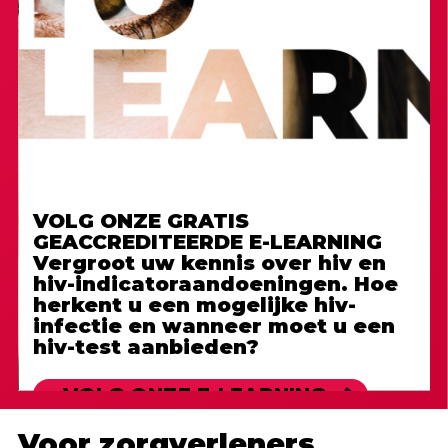
DARE TO KNOW
Hiv en aids in cijfers
VOLG ONZE GRATIS
GEACCREDITEERDE E-LEARNING
Nieuws en ontwikkelingen omtrent hiv
Vergroot uw kennis over hiv en
hiv-indicatoraandoeningen. Hoe
Over hiv-indicatoraandoeningen
herkent u een mogelijke hiv-
infectie en wanneer moet u een
Publicaties
hiv-test aanbieden?
VOLG ONZE E-LEARNING
Voor zorgverleners