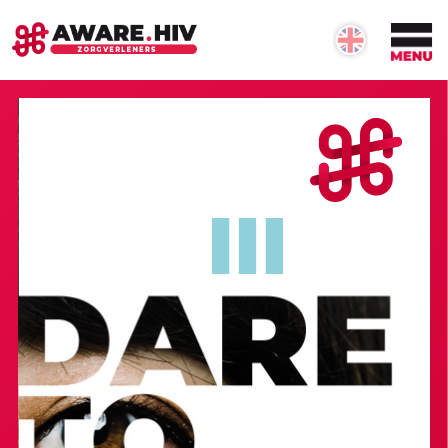
OVER #AWARE.HIV
Over aware hiv
Informatie over #aware.hiv
Onze doelstellingen
Betrokken partijen
Neem contact op