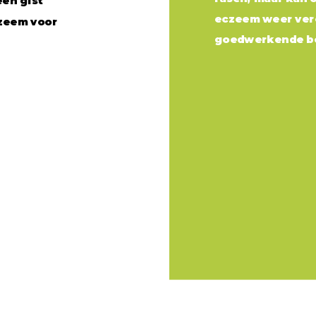
en gist
eczeem weer vere
czeem voor
Download perskit en gesprekskaartjes
goedwerkende be