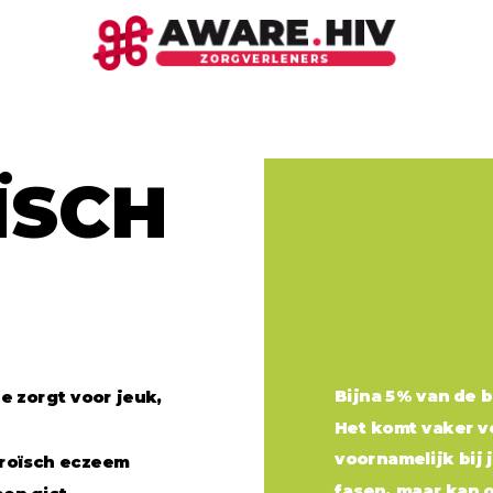
in samenwerking met:
DARE TO KNOW
ÏSCH
Hiv en aids in cijfers
Nieuws en ontwikkelingen omtrent hiv
Over hiv-indicatoraandoeningen
Publicaties
Bijna 5% van de 
e zorgt voor jeuk,
Het komt vaker v
voornamelijk bij
rroïsch eczeem
DARE TO SHARE CARE
fasen, maar kan o