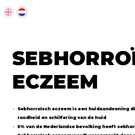
© 2024. Alle rechten voorbehouden.
Versie 2 - Laatste update: 20-11-2025
OVER #AWARE.HIV
SEBHORRO
Over aware hiv
ECZEEM
Informatie over #aware.hiv
Onze doelstellingen
Betrokken partijen
Sebhorroïsch eczeem is een huidaandoening di
Neem contact op
roodheid en schilfering van de huid
5% van de Nederlandse bevolking heeft sebho