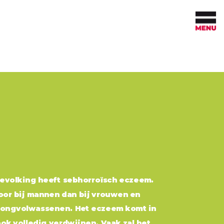
DARE TO TEST
Wanneer test je op hiv
Hiv-indicatoraandoeningen per vakgebied
Veel voorkomende hiv-
indicatoraandoeningen
bevolking heeft sebhorroïsch eczeem.
oor bij mannen dan bij vrouwen en
 jongvolwassenen. Het eczeem komt in
ok volledig verdwijnen. Vaak zal het