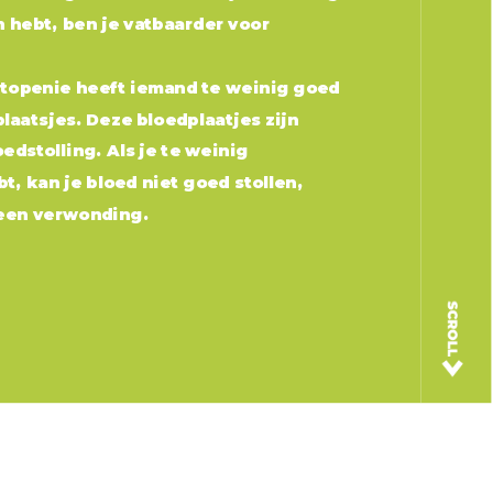
n hebt, ben je vatbaarder voor
ytopenie heeft iemand te weinig goed
aatsjes. Deze bloedplaatjes zijn
edstolling. Als je te weinig
t, kan je bloed niet goed stollen,
 een verwonding.