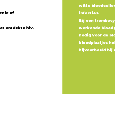
witte bloedcelle
Download perskit en gesprekskaartjes
enie of
infecties.
Bij een tromboc
iet ontdekte hiv-
werkende bloedpl
nodig voor de blo
bloedplaatjes heb
bijvoorbeeld bij