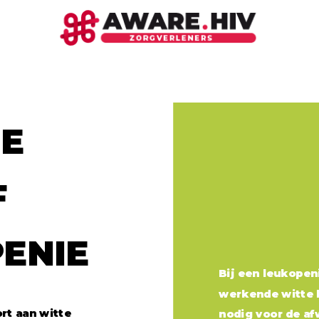
in samenwerking met:
DARE TO KNOW
E
Hiv en aids in cijfers
F
Nieuws en ontwikkelingen omtrent hiv
Over hiv-indicatoraandoeningen
Publicaties
ENIE
Bij een leukopen
werkende witte b
DARE TO SHARE CARE
rt aan witte
nodig voor de af