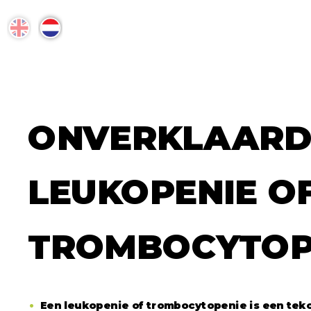
© 2024. Alle rechten voorbehouden.
Versie 2 - Laatste update: 20-11-2025
OVER #AWARE.HIV
ONVERKLAARD
Over aware hiv
LEUKOPENIE O
Informatie over #aware.hiv
Onze doelstellingen
Betrokken partijen
TROMBOCYTOP
Neem contact op
Een leukopenie of trombocytopenie is een teko