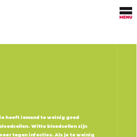
DARE TO TEST
Wanneer test je op hiv
Hiv-indicatoraandoeningen per vakgebied
Veel voorkomende hiv-
indicatoraandoeningen
ie heeft iemand te weinig goed
loedcellen. Witte bloedcellen zijn
weer tegen infecties. Als je te weinig